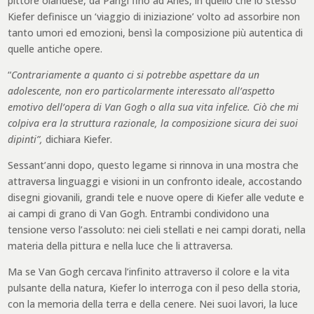
pittore olandese, da Parigi fino ad Arles, in quello che lo stesso
Kiefer definisce un ‘viaggio di iniziazione’ volto ad assorbire non
tanto umori ed emozioni, bensì la composizione più autentica di
quelle antiche opere.
“
Contrariamente a quanto ci si potrebbe aspettare da un
adolescente, non ero particolarmente interessato all’aspetto
emotivo dell’opera di Van Gogh o alla sua vita infelice. Ciò che mi
colpiva era la struttura razionale, la composizione sicura dei suoi
dipinti”,
dichiara Kiefer.
Sessant’anni dopo, questo legame si rinnova in una mostra che
attraversa linguaggi e visioni in un confronto ideale, accostando
disegni giovanili, grandi tele e nuove opere di Kiefer alle vedute e
ai campi di grano di Van Gogh. Entrambi condividono una
tensione verso l’assoluto: nei cieli stellati e nei campi dorati, nella
materia della pittura e nella luce che li attraversa.
Ma se Van Gogh cercava l’infinito attraverso il colore e la vita
pulsante della natura, Kiefer lo interroga con il peso della storia,
con la memoria della terra e della cenere. Nei suoi lavori, la luce