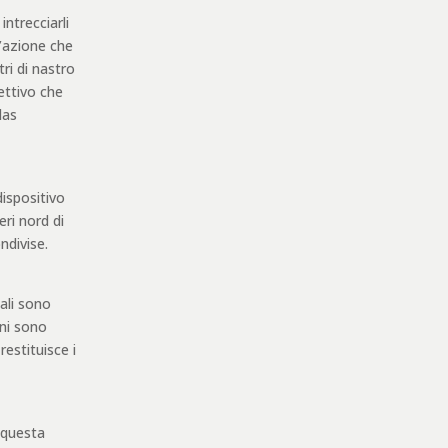
intrecciarli
’azione che
ri di nastro
ettivo che
las
 dispositivo
eri nord di
ndivise.
uali sono
ani sono
estituisce i
 questa