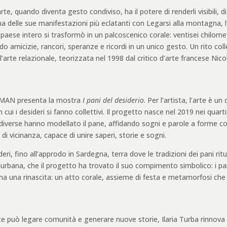
te, quando diventa gesto condiviso, ha il potere di renderli visibili, di 
delle sue manifestazioni più eclatanti con Legarsi alla montagna, l
 paese intero si trasformò in un palcoscenico corale: ventisei chilomet
o amicizie, rancori, speranze e ricordi in un unico gesto. Un rito coll
ll’arte relazionale, teorizzata nel 1998 dal critico d’arte francese Nico
al MAN presenta la mostra
I pani del desiderio
. Per l’artista, l’arte è un
cui i desideri si fanno collettivi. Il progetto nasce nel 2019 nei quarti
re diverse hanno modellato il pane, affidando sogni e parole a forme co
 vicinanza, capace di unire saperi, storie e sogni.
eri, fino all’approdo in Sardegna, terra dove le tradizioni dei pani rit
llaurbana, che il progetto ha trovato il suo compimento simbolico: i p
a una rinascita: un atto corale, assieme di festa e metamorfosi che r
arte può legare comunità e generare nuove storie, Ilaria Turba rinnova