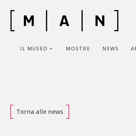
Skip
to
content
Museo d’Arte moderna di N
IL MUSEO
MOSTRE
NEWS
A
Torna alle news