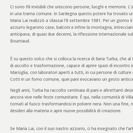
Ci sono fili invisibili che uniscono persone, luoghi e memorie. L’ar
in una trama comune. In Sardegna questo potere ha trovato una 
Maria Lai realizzò a Ulassai l’8 settembre 1981. Per un giorno il
azzurro legarono case, balconi e infine la montagna, intrecciand
anticipava, di quasi due decenni, la riflessione internazionale su
Bourriaud.
È su questo solco che si colloca la ricerca di Ilaria Turba, che 
di ascolto e trasformazione, capace di aprire spazi di incontro in 
Marsiglia, con laboratori aperti a tutti, in cui persone di cultu
Cotti in un forno comune, quei pani evocavano un gesto antico di
Negli anni, Turba ha raccolto centinaia di pani e altrettanti desid
ancora vive nelle feste comunitarie. È qui, nella comunità di Vi
tornati al fuoco trasformandosi in polvere nera. Non una fine, m
desideri alla materia e apre nuove possibilità di creazione.
Se Maria Lai, con il suo nastro azzurro, ci ha insegnato che l’