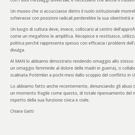
Un museo che si accucciasse dietro il ruolo istituzionale morir
schierasse con posizioni radicali perderebbe la sua obiettività e 
Un luogo di cultura deve, invece, collocarsi al centro dell’appr
come un megafono le amplifica. Recepisce e restituisce, utilizzan
politica perché rappresenta spesso con efficacia i problemi dell’at
divulga.
Al MAN lo abbiamo dimostrato rendendo omaggio allo stesso
un omaggio femminile al dolore delle madri in guerra), o collabo
scalinata Potëmkin
a pochi mesi dallo scoppio del conflitto in U
Lo abbiamo fatto anche recentemente, denunciando gli abusi dell
un momento fragile come questo, di totale ripensamento del nost
rispetto della sua funzione civica e civile.
Chiara Gatti