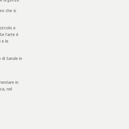
eo che si
circolo e
Se l’arte è
 e le
 di Sarule in
mentare in
ca, nel