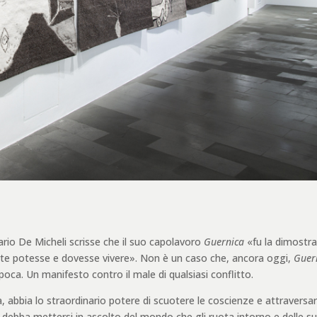
Mario De Micheli scrisse che il suo capolavoro
Guernica
«fu la dimostra
arte potesse e dovesse vivere». Non è un caso che, ancora oggi,
Guer
epoca. Un manifesto contro il male di qualsiasi conflitto.
, abbia lo straordinario potere di scuotere le coscienze e attraversa
 debba mettersi in ascolto del mondo che gli ruota intorno e delle s