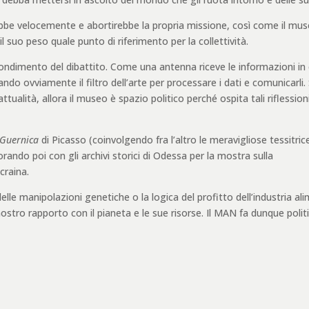
ebbe velocemente e abortirebbe la propria missione, così come il mus
il suo peso quale punto di riferimento per la collettività.
ofondimento del dibattito. Come una antenna riceve le informazioni in 
do ovviamente il filtro dell’arte per processare i dati e comunicarli. 
tualità, allora il museo è spazio politico perché ospita tali riflessioni
Guernica
di Picasso (coinvolgendo fra l’altro le meravigliose tessitrice
rando poi con gli archivi storici di Odessa per la mostra sulla
craina.
e manipolazioni genetiche o la logica del profitto dell’industria ali
ro rapporto con il pianeta e le sue risorse. Il MAN fa dunque politi