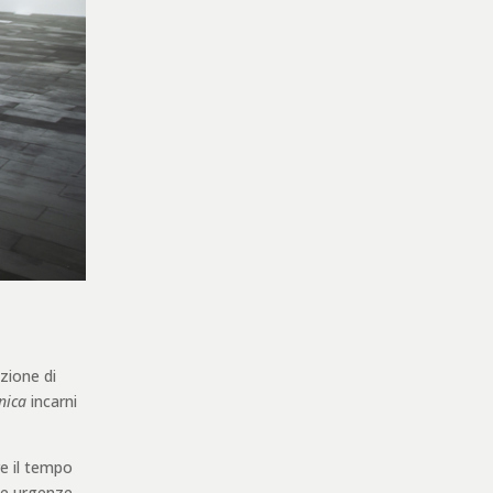
zione di
nica
incarni
re il tempo
ue urgenze.