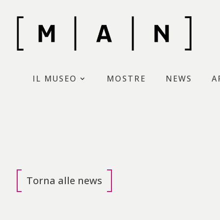
Skip
to
content
Museo d’Arte moderna di N
IL MUSEO
MOSTRE
NEWS
A
Torna alle news