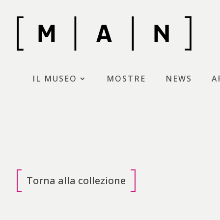
Skip
to
content
Museo d’Arte moderna di N
IL MUSEO
MOSTRE
NEWS
A
Torna alla collezione