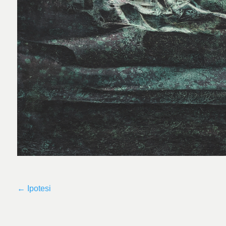
←
Ipotesi